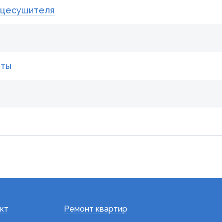
нцесушителя
иты
кт
Ремонт квартир