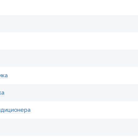
ика
ка
ндиционера